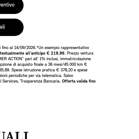
ventivo
ali
ti fino al 14/09/2026.*Un esempio rappresentativo
testualmente all'anticipo € 219,96
. Prezzo vettura
MER ACTION” pari all' 1% inclusi, immatricolazione
 Opzione di acquisto finale a 36 mesi/45.000 km €
85,89. Spese istruzione pratica € 378,20 e spese
ioni periodiche per via telematica. Salvo
ial Services, Trasparenza Bancaria.
Offerta valida fino
UALI.