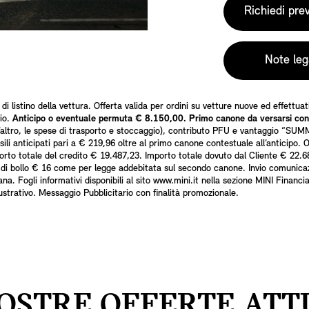
Richiedi pre
Note leg
listino della vettura. Offerta valida per ordini su vetture nuove ed effettua
rio.
Anticipo o eventuale permuta € 8.150,00. Primo canone da versarsi con
l’altro, le spese di trasporto e stoccaggio), contributo PFU e vantaggio “SUM
li anticipati pari a € 219,96 oltre al primo canone contestuale all’anticipo.
rto totale del credito € 19.487,23. Importo totale dovuto dal Cliente € 22.6
 di bollo € 16 come per legge addebitata sul secondo canone. Invio comunicaz
 Fogli informativi disponibili al sito www.mini.it nella sezione MINI Financ
ustrativo. Messaggio Pubblicitario con finalità promozionale.
OSTRE OFFERTE ATT