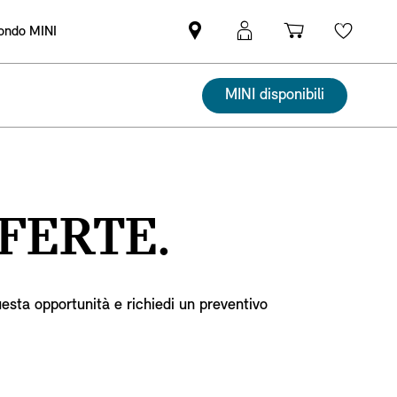
ndo MINI
Trova
Login
Carrello
Wishli
il
MyMINI
Partner
MINI disponibili
MINI
FERTE.
uesta opportunità e richiedi un preventivo