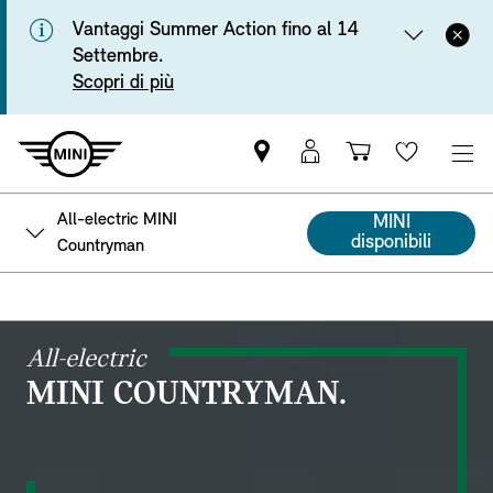
Vantaggi Summer Action fino al 14
Settembre.
Scopri di più
Trova
Login
Carrello
Wishlis
il
MyMINI
Partner
All-electric MINI
MINI
MINI
disponibili
Countryman
All-electric
MINI COUNTRYMAN.