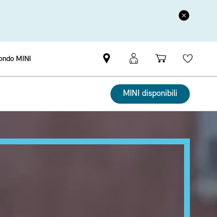
ndo MINI
Trova
Login
Carrello
Wishli
il
MyMINI
Partner
MINI disponibili
MINI