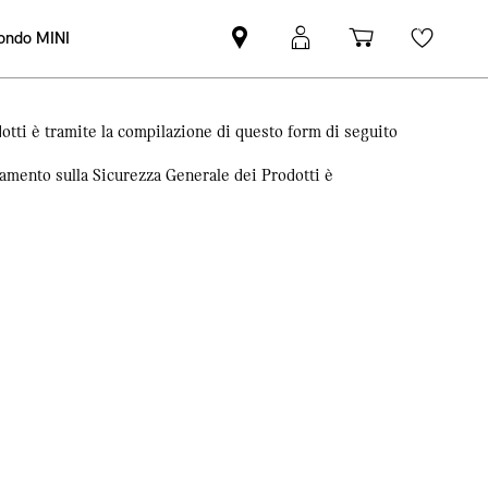
ndo MINI
Trova
Login
Carrello
Wishli
il
MyMINI
Partner
MINI
dotti è tramite la compilazione di questo form di seguito
olamento sulla Sicurezza Generale dei Prodotti è