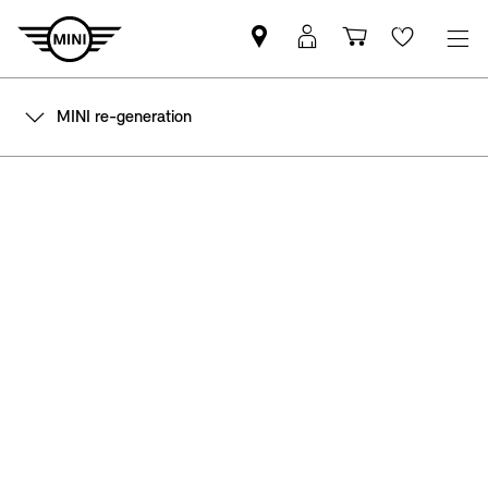
Trova
Login
Carrello
Wishlis
il
MyMINI
Partner
MINI re-generation
MINI