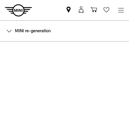
Trova
Login
Carrello
Wishlis
il
MyMINI
Partner
MINI re-generation
MINI