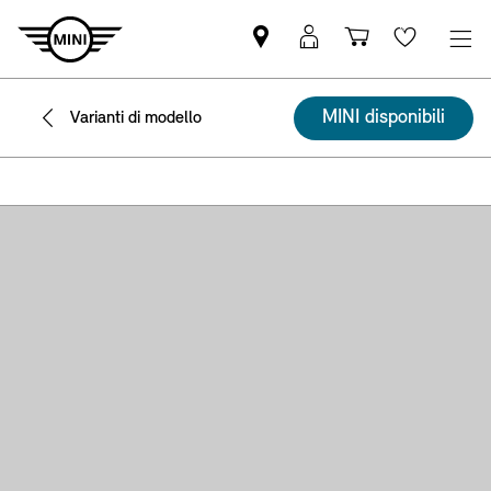
Trova
Login
Carrello
Wishlis
il
MyMINI
Partner
MINI disponibili
Varianti di modello
MINI