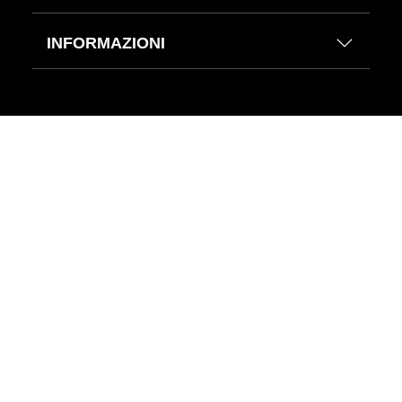
INFORMAZIONI
Aiuto & Contatti
Note legali
Richiami e Aggiornamenti Tecnici BMW Group
Cookie
Privacy