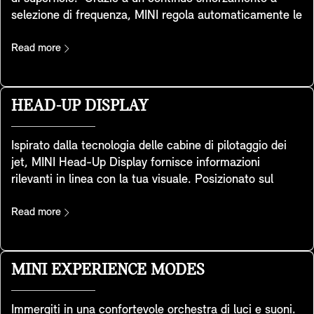
selezione di frequenza, MINI regola automaticamente le
impostazioni dell'ammortizzatore in base alle variazioni
di velocità, carico o condizioni stradali. In questo modo
Read more
si ottiene un equilibrio ottimizzato tra sportività e
comfort, per offrire un'esperienza di guida più sicura e
dinamica.
HEAD-UP DISPLAY
Ispirato dalla tecnologia delle cabine di pilotaggio dei
jet, MINI Head-Up Display fornisce informazioni
rilevanti in linea con la tua visuale. Posizionato sul
cruscotto, lo schermo trasparente permette di
visualizzare dati chiave come la velocità di guida, le
Read more
mappe, le funzioni di assistenza alla guida e i dettagli
legati all'intrattenimento. Grazie alla sua estrema
nitidezza, offre un’eccellente qualità d’immagine anche
MINI EXPERIENCE MODES
in ambienti molto illuminati. È possibile regolare
facilmente la sua altezza e la sua luminosità, adattando
Immergiti in una confortevole orchestra di luci e suoni.