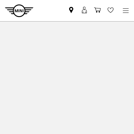
Trova
Login
Carrello
Wishlis
il
MyMINI
Partner
MINI